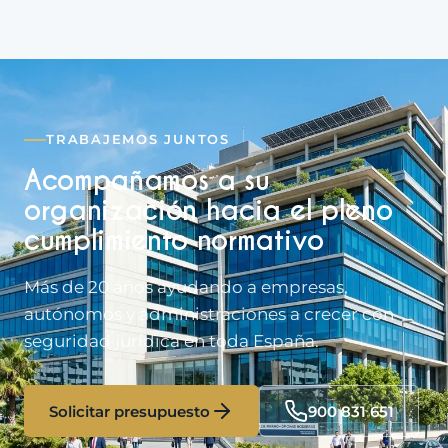
TRABAJEMOS JUNTOS
Acompañamos a su
organización hacia el pleno
cumplimiento normativo
Más de 20 años ayudando a empresas,
autónomos y administraciones a crecer con
seguridad jurídica en toda España.
Solicitar presupuesto
900 831 651