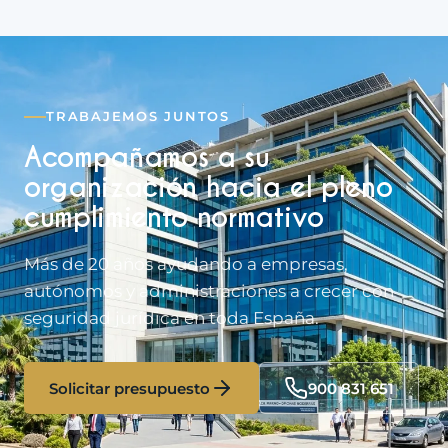
TRABAJEMOS JUNTOS
Acompañamos a su
organización hacia el pleno
cumplimiento normativo
Más de 20 años ayudando a empresas,
autónomos y administraciones a crecer con
seguridad jurídica en toda España.
Solicitar presupuesto
900 831 651